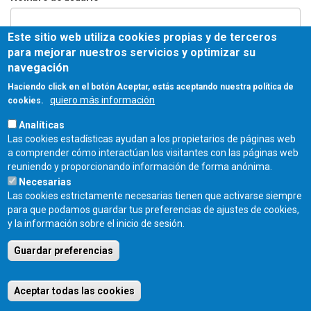
Este sitio web utiliza cookies propias y de terceros
Contraseña
*
para mejorar nuestros servicios y optimizar su
navegación
Haciendo click en el botón Aceptar, estás aceptando nuestra política de
quiero más información
cookies.
Entrar
Analíticas
Las cookies estadísticas ayudan a los propietarios de páginas web
COLEGIO OFICIAL DE ARQUITECTOS DE CASTILLA Y LEÓN ESTE - C/
a comprender cómo interactúan los visitantes con las páginas web
Miguel Íscar 17, 2º Dcha., 47001 Valladolid - TEL. 983 390 677 -
reuniendo y proporcionando información de forma anónima.
coacyle@coacyle.com
Necesarias
Las cookies estrictamente necesarias tienen que activarse siempre
para que podamos guardar tus preferencias de ajustes de cookies,
y la información sobre el inicio de sesión.
Guardar preferencias
Aceptar todas las cookies