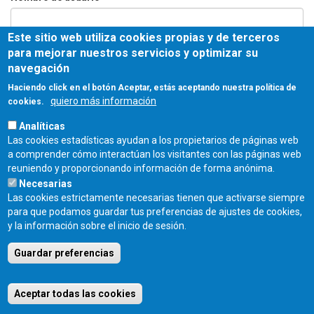
Este sitio web utiliza cookies propias y de terceros
Contraseña
*
para mejorar nuestros servicios y optimizar su
navegación
Haciendo click en el botón Aceptar, estás aceptando nuestra política de
quiero más información
cookies.
Entrar
Analíticas
Las cookies estadísticas ayudan a los propietarios de páginas web
COLEGIO OFICIAL DE ARQUITECTOS DE CASTILLA Y LEÓN ESTE - C/
a comprender cómo interactúan los visitantes con las páginas web
Miguel Íscar 17, 2º Dcha., 47001 Valladolid - TEL. 983 390 677 -
reuniendo y proporcionando información de forma anónima.
coacyle@coacyle.com
Necesarias
Las cookies estrictamente necesarias tienen que activarse siempre
para que podamos guardar tus preferencias de ajustes de cookies,
y la información sobre el inicio de sesión.
Guardar preferencias
Aceptar todas las cookies