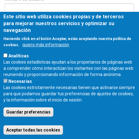
Este sitio web utiliza cookies propias y de terceros
Contraseña
*
para mejorar nuestros servicios y optimizar su
navegación
Haciendo click en el botón Aceptar, estás aceptando nuestra política de
quiero más información
cookies.
Entrar
Analíticas
Las cookies estadísticas ayudan a los propietarios de páginas web
COLEGIO OFICIAL DE ARQUITECTOS DE CASTILLA Y LEÓN ESTE - C/
a comprender cómo interactúan los visitantes con las páginas web
Miguel Íscar 17, 2º Dcha., 47001 Valladolid - TEL. 983 390 677 -
reuniendo y proporcionando información de forma anónima.
coacyle@coacyle.com
Necesarias
Las cookies estrictamente necesarias tienen que activarse siempre
para que podamos guardar tus preferencias de ajustes de cookies,
y la información sobre el inicio de sesión.
Guardar preferencias
Aceptar todas las cookies