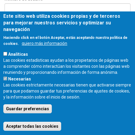
Este sitio web utiliza cookies propias y de terceros
Contraseña
*
para mejorar nuestros servicios y optimizar su
navegación
Haciendo click en el botón Aceptar, estás aceptando nuestra política de
quiero más información
cookies.
Entrar
Analíticas
Las cookies estadísticas ayudan a los propietarios de páginas web
COLEGIO OFICIAL DE ARQUITECTOS DE CASTILLA Y LEÓN ESTE - C/
a comprender cómo interactúan los visitantes con las páginas web
Miguel Íscar 17, 2º Dcha., 47001 Valladolid - TEL. 983 390 677 -
reuniendo y proporcionando información de forma anónima.
coacyle@coacyle.com
Necesarias
Las cookies estrictamente necesarias tienen que activarse siempre
para que podamos guardar tus preferencias de ajustes de cookies,
y la información sobre el inicio de sesión.
Guardar preferencias
Aceptar todas las cookies