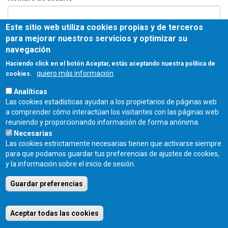
Este sitio web utiliza cookies propias y de terceros
Contraseña
*
para mejorar nuestros servicios y optimizar su
navegación
Haciendo click en el botón Aceptar, estás aceptando nuestra política de
quiero más información
cookies.
Entrar
Analíticas
Las cookies estadísticas ayudan a los propietarios de páginas web
COLEGIO OFICIAL DE ARQUITECTOS DE CASTILLA Y LEÓN ESTE - C/
a comprender cómo interactúan los visitantes con las páginas web
Miguel Íscar 17, 2º Dcha., 47001 Valladolid - TEL. 983 390 677 -
reuniendo y proporcionando información de forma anónima.
coacyle@coacyle.com
Necesarias
Las cookies estrictamente necesarias tienen que activarse siempre
para que podamos guardar tus preferencias de ajustes de cookies,
y la información sobre el inicio de sesión.
Guardar preferencias
Aceptar todas las cookies