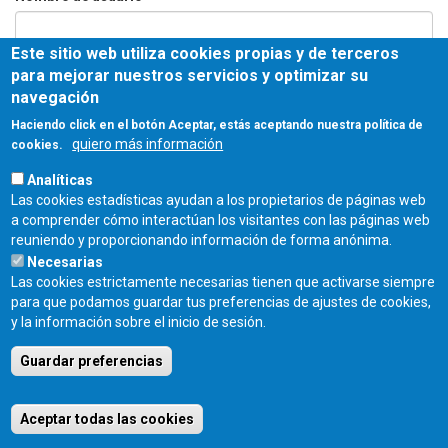
Este sitio web utiliza cookies propias y de terceros
Contraseña
*
para mejorar nuestros servicios y optimizar su
navegación
Haciendo click en el botón Aceptar, estás aceptando nuestra política de
quiero más información
cookies.
Entrar
Analíticas
Las cookies estadísticas ayudan a los propietarios de páginas web
COLEGIO OFICIAL DE ARQUITECTOS DE CASTILLA Y LEÓN ESTE - C/
a comprender cómo interactúan los visitantes con las páginas web
Miguel Íscar 17, 2º Dcha., 47001 Valladolid - TEL. 983 390 677 -
reuniendo y proporcionando información de forma anónima.
coacyle@coacyle.com
Necesarias
Las cookies estrictamente necesarias tienen que activarse siempre
para que podamos guardar tus preferencias de ajustes de cookies,
y la información sobre el inicio de sesión.
Guardar preferencias
Aceptar todas las cookies