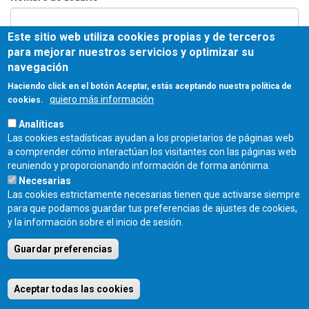
Este sitio web utiliza cookies propias y de terceros
Contraseña
*
para mejorar nuestros servicios y optimizar su
navegación
Haciendo click en el botón Aceptar, estás aceptando nuestra política de
quiero más información
cookies.
Entrar
Analíticas
Las cookies estadísticas ayudan a los propietarios de páginas web
COLEGIO OFICIAL DE ARQUITECTOS DE CASTILLA Y LEÓN ESTE - C/
a comprender cómo interactúan los visitantes con las páginas web
Miguel Íscar 17, 2º Dcha., 47001 Valladolid - TEL. 983 390 677 -
reuniendo y proporcionando información de forma anónima.
coacyle@coacyle.com
Necesarias
Las cookies estrictamente necesarias tienen que activarse siempre
para que podamos guardar tus preferencias de ajustes de cookies,
y la información sobre el inicio de sesión.
Guardar preferencias
Aceptar todas las cookies