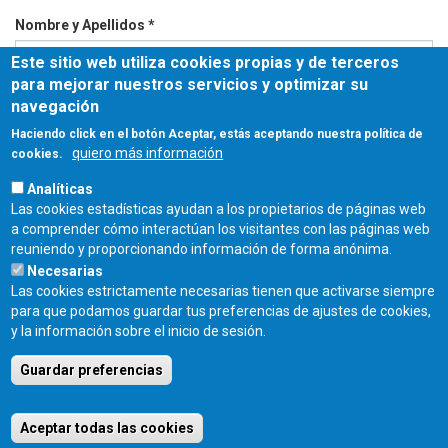
Nombre y Apellidos
*
Este sitio web utiliza cookies propias y de terceros
para mejorar nuestros servicios y optimizar su
Email
*
navegación
Haciendo click en el botón Aceptar, estás aceptando nuestra política de
quiero más información
cookies.
Comentarios
*
Analíticas
Las cookies estadísticas ayudan a los propietarios de páginas web
a comprender cómo interactúan los visitantes con las páginas web
reuniendo y proporcionando información de forma anónima.
Necesarias
Las cookies estrictamente necesarias tienen que activarse siempre
para que podamos guardar tus preferencias de ajustes de cookies,
Enviar
y la información sobre el inicio de sesión.
Guardar preferencias
COLEGIO OFICIAL DE ARQUITECTOS DE CASTILLA Y LEÓN ESTE - C/
Miguel Íscar 17, 2º Dcha., 47001 Valladolid - TEL. 983 390 677 -
Aceptar todas las cookies
coacyle@coacyle.com