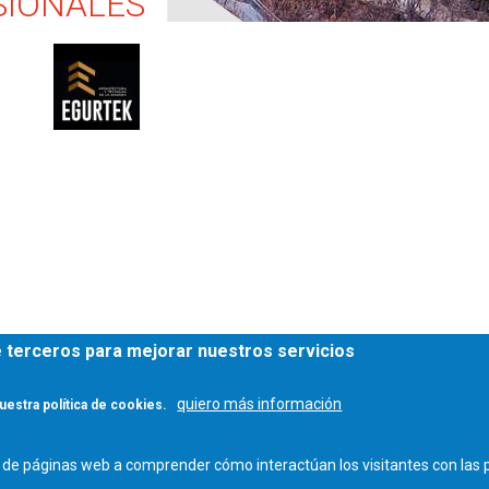
SIONALES
de terceros para mejorar nuestros servicios
quiero más información
uestra política de cookies.
DE ARQUITECTOS DE CASTILLA Y LEÓN ESTE - C/ Miguel Íscar 17, 2º Dcha., 47001 Vallad
os de páginas web a comprender cómo interactúan los visitantes con la