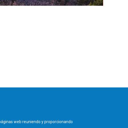
olid - TEL. 983 390 677 -
coacyle@coacyle.com
s páginas web reuniendo y proporcionando