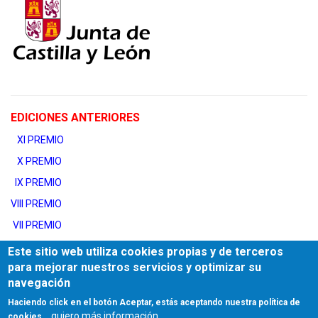
EDICIONES ANTERIORES
XI PREMIO
X PREMIO
IX PREMIO
VIII PREMIO
​VII PREMIO
​VI PREMIO
Este sitio web utiliza cookies propias y de terceros
para mejorar nuestros servicios y optimizar su
​
V PREMIO
navegación
​IV PREMIO
Haciendo click en el botón Aceptar, estás aceptando nuestra política de
​
III PREMIO
quiero más información
cookies.