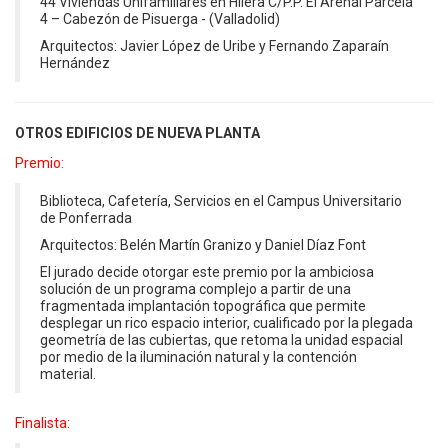
44 Viviendas Unifamiliares en Hilera C/P.P. El Arenal Parcela
4 – Cabezón de Pisuerga - (Valladolid)
Arquitectos: Javier López de Uribe y Fernando Zaparaín
Hernández
OTROS EDIFICIOS DE NUEVA PLANTA
Premio:
Biblioteca, Cafetería, Servicios en el Campus Universitario
de Ponferrada
Arquitectos: Belén Martín Granizo y Daniel Díaz Font
El jurado decide otorgar este premio por la ambiciosa
solución de un programa complejo a partir de una
fragmentada implantación topográfica que permite
desplegar un rico espacio interior, cualificado por la plegada
geometría de las cubiertas, que retoma la unidad espacial
por medio de la iluminación natural y la contención
material.
Finalista: