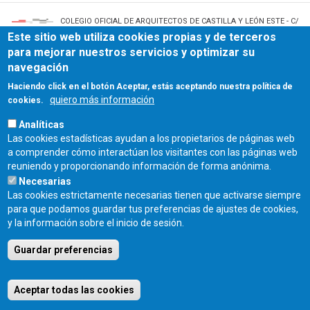
COLEGIO OFICIAL DE ARQUITECTOS DE CASTILLA Y LEÓN ESTE - C/
Miguel Íscar 17, 2º Dcha., 47001 Valladolid - TEL. 983 390 677 -
Este sitio web utiliza cookies propias y de terceros
coacyle@coacyle.com
para mejorar nuestros servicios y optimizar su
navegación
Haciendo click en el botón Aceptar, estás aceptando nuestra política de
quiero más información
cookies.
Analíticas
Las cookies estadísticas ayudan a los propietarios de páginas web
a comprender cómo interactúan los visitantes con las páginas web
reuniendo y proporcionando información de forma anónima.
Necesarias
Las cookies estrictamente necesarias tienen que activarse siempre
para que podamos guardar tus preferencias de ajustes de cookies,
y la información sobre el inicio de sesión.
Guardar preferencias
Aceptar todas las cookies