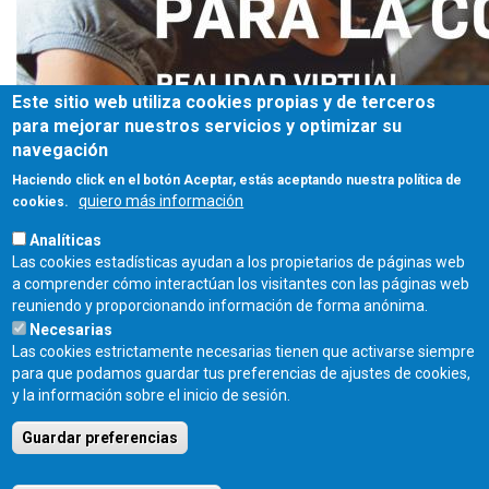
Este sitio web utiliza cookies propias y de terceros
para mejorar nuestros servicios y optimizar su
navegación
Haciendo click en el botón Aceptar, estás aceptando nuestra política de
quiero más información
cookies.
Analíticas
Las cookies estadísticas ayudan a los propietarios de páginas web
a comprender cómo interactúan los visitantes con las páginas web
reuniendo y proporcionando información de forma anónima.
Necesarias
Las cookies estrictamente necesarias tienen que activarse siempre
para que podamos guardar tus preferencias de ajustes de cookies,
Fecha de publicación:
y la información sobre el inicio de sesión.
Martes, 17 Octubre, 2023
Guardar preferencias
COLEGIO OFICIAL DE ARQUITECTOS DE CASTILLA Y LEÓN ESTE - C/
Miguel Íscar 17, 2º Dcha., 47001 Valladolid - TEL. 983 390 677 -