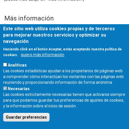
Más información
acceso
a encuesta para proyectistas
Este sitio web utiliza cookies propias y de terceros
para mejorar nuestros servicios y optimizar su
navegación
Fuente
Haciendo click en el botón Aceptar, estás aceptando nuestra política de
AEICE
quiero más información
cookies.
Analíticas
Las cookies estadísticas ayudan a los propietarios de páginas web
a comprender cómo interactúan los visitantes con las páginas web
reuniendo y proporcionando información de forma anónima.
Necesarias
Las cookies estrictamente necesarias tienen que activarse siempre
para que podamos guardar tus preferencias de ajustes de cookies,
Fecha de publicación:
y la información sobre el inicio de sesión.
Jueves, 15 Junio, 2023
Guardar preferencias
COLEGIO OFICIAL DE ARQUITECTOS DE CASTILLA Y LEÓN ESTE - C/