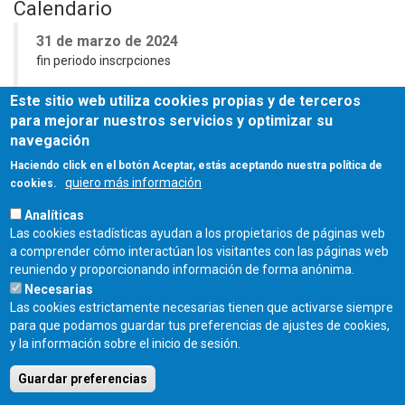
Calendario
31 de marzo de 2024
fin periodo inscrpciones
15 de abril de 2024
Este sitio web utiliza cookies propias y de terceros
comienzo de curso
para mejorar nuestros servicios y optimizar su
navegación
Más información
Haciendo click en el botón Aceptar, estás aceptando nuestra política de
quiero más información
cookies.
web
master
Analíticas
Las cookies estadísticas ayudan a los propietarios de páginas web
a comprender cómo interactúan los visitantes con las páginas web
Fuente
reuniendo y proporcionando información de forma anónima.
Universidad Europea
Necesarias
Las cookies estrictamente necesarias tienen que activarse siempre
para que podamos guardar tus preferencias de ajustes de cookies,
Fecha de publicación:
y la información sobre el inicio de sesión.
Jueves, 14 Marzo, 2024
Guardar preferencias
COLEGIO OFICIAL DE ARQUITECTOS DE CASTILLA Y LEÓN ESTE - C/