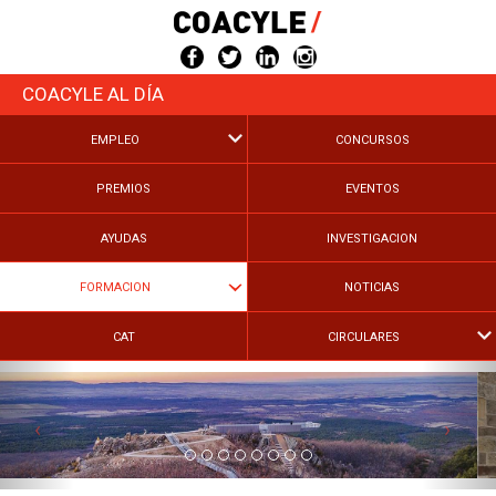
Pasar
al
contenido
principal
COACYLE
AL DÍA
EMPLEO
CONCURSOS
PREMIOS
EVENTOS
AYUDAS
INVESTIGACION
FORMACION
NOTICIAS
CAT
CIRCULARES