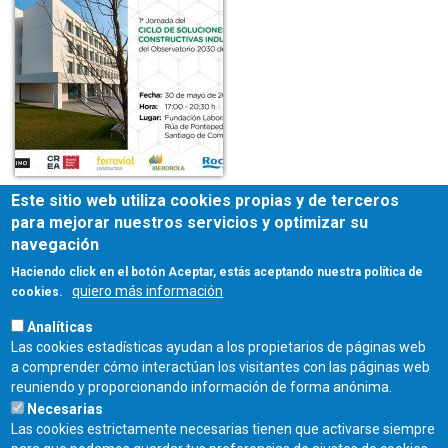
Este sitio web utiliza cookies propias y de terceros
para mejorar nuestros servicios y optimizar su
navegación
Haciendo click en el botón Aceptar, estás aceptando nuestra política de
quiero más información
cookies.
Analíticas
Las cookies estadísticas ayudan a los propietarios de páginas web
a comprender cómo interactúan los visitantes con las páginas web
reuniendo y proporcionando información de forma anónima.
Necesarias
Las cookies estrictamente necesarias tienen que activarse siempre