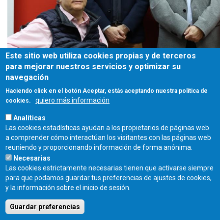
Este sitio web utiliza cookies propias y de terceros
para mejorar nuestros servicios y optimizar su
navegación
Haciendo click en el botón Aceptar, estás aceptando nuestra política de
quiero más información
cookies.
Analíticas
Las cookies estadísticas ayudan a los propietarios de páginas web
a comprender cómo interactúan los visitantes con las páginas web
Foto de familia
reuniendo y proporcionando información de forma anónima.
Necesarias
Las cookies estrictamente necesarias tienen que activarse siempre
para que podamos guardar tus preferencias de ajustes de cookies,
Fecha de publicación:
y la información sobre el inicio de sesión.
Miércoles, 10 Abril, 2024
Guardar preferencias
COLEGIO OFICIAL DE ARQUITECTOS DE CASTILLA Y LEÓN ESTE - C/