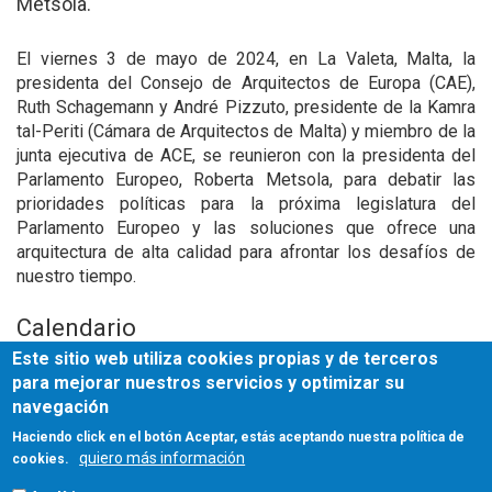
Metsola.
El viernes 3 de mayo de 2024, en La Valeta, Malta, la
presidenta del Consejo de Arquitectos de Europa (CAE),
Ruth Schagemann y André Pizzuto, presidente de la Kamra
tal-Periti (Cámara de Arquitectos de Malta) y miembro de la
junta ejecutiva de ACE, se reunieron con la presidenta del
Parlamento Europeo, Roberta Metsola, para debatir las
prioridades políticas para la próxima legislatura del
Parlamento Europeo y las soluciones que ofrece una
arquitectura de alta calidad para afrontar los desafíos de
nuestro tiempo.
Calendario
Este sitio web utiliza cookies propias y de terceros
3 de mayo de 2024
para mejorar nuestros servicios y optimizar su
fecha de la reunión
navegación
Haciendo click en el botón Aceptar, estás aceptando nuestra política de
Más información
quiero más información
cookies.
publicación
CSCAE