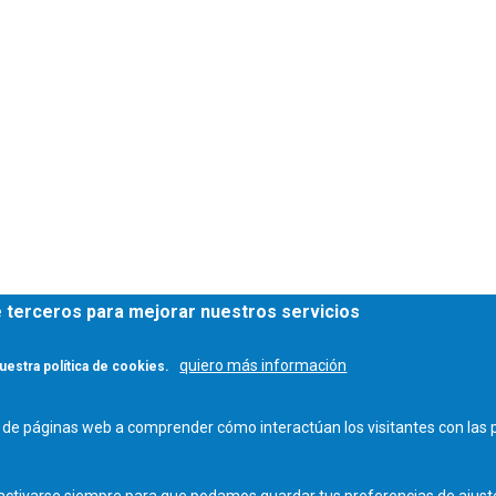
de terceros para mejorar nuestros servicios
 ANDROID
quiero más información
uestra política de cookies.
os de páginas web a comprender cómo interactúan los visitantes con la