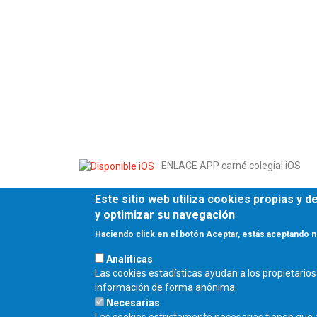
ENLACE APP carné colegial iOS
Este sitio web utiliza cookies propias y 
ENLACE A APP carné colegial
y optimizar su navegación
Haciendo click en el botón Aceptar, estás aceptando n
Analíticas
Fecha de publicación:
Las cookies estadísticas ayudan a los propietari
Jueves, 18 Abril, 2024
información de forma anónima.
Necesarias