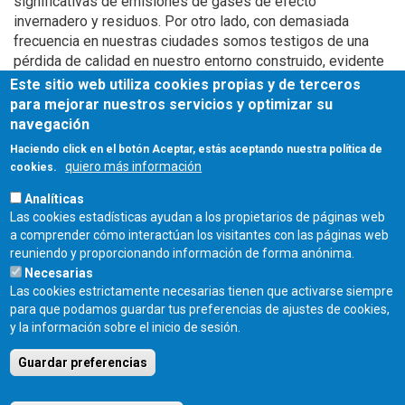
significativas de emisiones de gases de efecto
invernadero y residuos. Por otro lado, con demasiada
frecuencia en nuestras ciudades somos testigos de una
pérdida de calidad en nuestro entorno construido, evidente
en la trivialización de la construcción, la falta de valores de
Este sitio web utiliza cookies propias y de terceros
diseño y el deterioro del tejido histórico.
para mejorar nuestros servicios y optimizar su
navegación
Haciendo click en el botón Aceptar, estás aceptando nuestra política de
Más información
quiero más información
cookies.
publicación
CSCAE
Analíticas
Las cookies estadísticas ayudan a los propietarios de páginas web
a comprender cómo interactúan los visitantes con las páginas web
Fuente
reuniendo y proporcionando información de forma anónima.
CSCAE
Necesarias
Las cookies estrictamente necesarias tienen que activarse siempre
para que podamos guardar tus preferencias de ajustes de cookies,
Fecha de publicación:
y la información sobre el inicio de sesión.
Jueves, 9 Mayo, 2024
Guardar preferencias
COLEGIO OFICIAL DE ARQUITECTOS DE CASTILLA Y LEÓN ESTE - C/
Miguel Íscar 17, 2º Dcha., 47001 Valladolid - TEL. 983 390 677 -