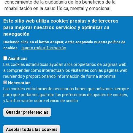
conocimiento de la ciudadanía de los beneficios de la
rehabilitación en la salud física, mental y emocional.
Este sitio web utiliza cookies propias y de terceros
Más información
para mejorar nuestros servicios y optimizar su
navegación
publicación
ABC página 1
Haciendo click en el botón Aceptar, estás aceptando nuestra política de
quiero más información
cookies.
publicación
ABC página 2
Analíticas
Las cookies estadísticas ayudan a los propietarios de páginas web
a comprender cómo interactúan los visitantes con las páginas web
Fuente
reuniendo y proporcionando información de forma anónima.
CSCAE
Necesarias
Las cookies estrictamente necesarias tienen que activarse siempre
para que podamos guardar tus preferencias de ajustes de cookies,
Fecha de publicación:
y la información sobre el inicio de sesión.
Jueves, 25 Abril, 2024
Guardar preferencias
COLEGIO OFICIAL DE ARQUITECTOS DE CASTILLA Y LEÓN ESTE - C/
Miguel Íscar 17, 2º Dcha., 47001 Valladolid - TEL. 983 390 677 -
Aceptar todas las cookies
coacyle@coacyle.com