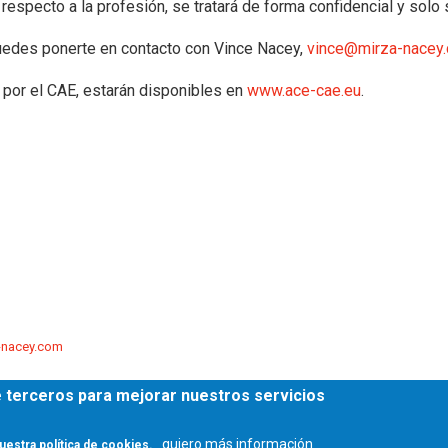
respecto a la profesión, se tratará de forma confidencial y solo s
puedes ponerte en contacto con Vince Nacey,
vince@mirza-nacey
 por el CAE, estarán disponibles en
www.ace-cae.eu
.
-nacey.com
de terceros para mejorar nuestros servicios
quiero más información
uestra política de cookies.