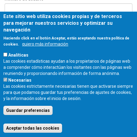
Este sitio web utiliza cookies propias y de terceros
Contraseña
*
para mejorar nuestros servicios y optimizar su
navegación
Haciendo click en el botón Aceptar, estás aceptando nuestra política de
quiero más información
cookies.
Entrar
Analíticas
Las cookies estadísticas ayudan a los propietarios de páginas web
COLEGIO OFICIAL DE ARQUITECTOS DE CASTILLA Y LEÓN ESTE - C/
a comprender cómo interactúan los visitantes con las páginas web
Miguel Íscar 17, 2º Dcha., 47001 Valladolid - TEL. 983 390 677 -
reuniendo y proporcionando información de forma anónima.
coacyle@coacyle.com
Necesarias
Las cookies estrictamente necesarias tienen que activarse siempre
para que podamos guardar tus preferencias de ajustes de cookies,
y la información sobre el inicio de sesión.
Guardar preferencias
Aceptar todas las cookies