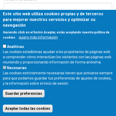
Este sitio web utiliza cookies propias y de terceros
Contraseña
*
para mejorar nuestros servicios y optimizar su
navegación
Haciendo click en el botón Aceptar, estás aceptando nuestra política de
quiero más información
cookies.
Entrar
Analíticas
Las cookies estadísticas ayudan a los propietarios de páginas web
COLEGIO OFICIAL DE ARQUITECTOS DE CASTILLA Y LEÓN ESTE - C/
a comprender cómo interactúan los visitantes con las páginas web
Miguel Íscar 17, 2º Dcha., 47001 Valladolid - TEL. 983 390 677 -
reuniendo y proporcionando información de forma anónima.
coacyle@coacyle.com
Necesarias
Las cookies estrictamente necesarias tienen que activarse siempre
para que podamos guardar tus preferencias de ajustes de cookies,
y la información sobre el inicio de sesión.
Guardar preferencias
Aceptar todas las cookies