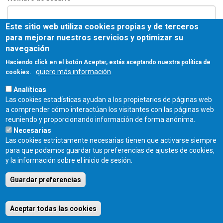
Este sitio web utiliza cookies propias y de terceros
Contraseña
*
para mejorar nuestros servicios y optimizar su
navegación
Haciendo click en el botón Aceptar, estás aceptando nuestra política de
quiero más información
cookies.
Entrar
Analíticas
Las cookies estadísticas ayudan a los propietarios de páginas web
COLEGIO OFICIAL DE ARQUITECTOS DE CASTILLA Y LEÓN ESTE - C/
a comprender cómo interactúan los visitantes con las páginas web
Miguel Íscar 17, 2º Dcha., 47001 Valladolid - TEL. 983 390 677 -
reuniendo y proporcionando información de forma anónima.
coacyle@coacyle.com
Necesarias
Las cookies estrictamente necesarias tienen que activarse siempre
para que podamos guardar tus preferencias de ajustes de cookies,
y la información sobre el inicio de sesión.
Guardar preferencias
Aceptar todas las cookies