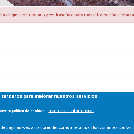
, haz login con tu usuario y contraseña o para más información contac
de terceros para mejorar nuestros servicios
quiero más información
uestra política de cookies.
DE ARQUITECTOS DE CASTILLA Y LEÓN ESTE - C/ Miguel Íscar 17, 2º Dcha., 47001 Vallad
os de páginas web a comprender cómo interactúan los visitantes con la