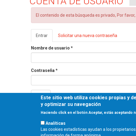
CUENTA DE USUARIO
Mensaje
El contenido de esta búsqueda es privado, Por favor
de
error
Solapas
Entrar
(solapa
Solicitar una nueva contraseña
principales
activa)
Nombre de usuario
*
Contraseña
*
Entrar
Este sitio web utiliza cookies propias y 
y optimizar su navegación
Haciendo click en el botón Aceptar, estás aceptando n
Analíticas
COLEGIO OFICIAL 
Las cookies estadísticas ayudan a los propietari
información de forma anónima.