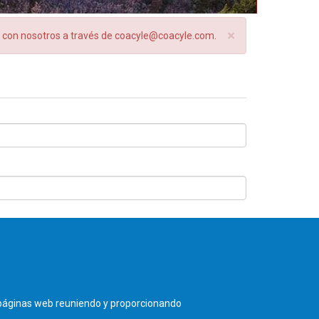
×
ta con nosotros a través de coacyle@coacyle.com.
olid - TEL. 983 390 677 -
coacyle@coacyle.com
s páginas web reuniendo y proporcionando