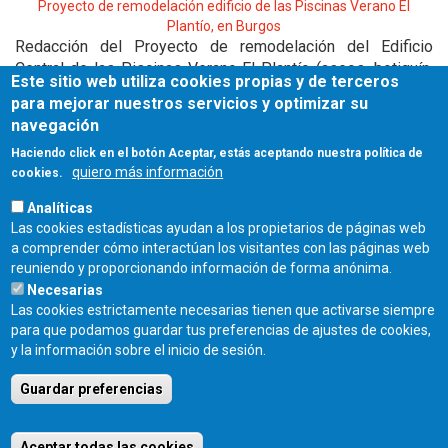
Proyecto de remodelación edificio de las Piscinas Verano El
Plantío, en Burgos
Redacción del Proyecto de remodelación del Edificio
Central de las Piscinas Verano El Plantío (aseos, botiquín,
Este sitio web utiliza cookies propias y de terceros
cafetería, y zonas técnicas), en Burgos.
para mejorar nuestros servicios y optimizar su
navegación
13 de diciembre de 2024
a las 13:00
Haciendo click en el botón Aceptar, estás aceptando nuestra política de
fecha límite de presentación de ofertas
quiero más información
cookies.
>
licitación
PCSP
Analíticas
Leer más
Las cookies estadísticas ayudan a los propietarios de páginas web
a comprender cómo interactúan los visitantes con las páginas web
reuniendo y proporcionando información de forma anónima.
‹ anterior
…
3
4
5
6
7
8
9
10
Necesarias
Las cookies estrictamente necesarias tienen que activarse siempre
11
…
siguiente ›
para que podamos guardar tus preferencias de ajustes de cookies,
y la información sobre el inicio de sesión.
Guardar preferencias
COLEGIO OFICIAL DE ARQUITECTOS DE CASTILLA Y LEÓN ESTE - C/
Miguel Íscar 17, 2º Dcha., 47001 Valladolid - TEL. 983 390 677 -
Aceptar todas las cookies