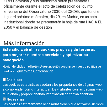
• Los Comisión y sus miembros serán presentados
oficialmente durante el acto de celebración del quinto
aniversario del Observatorio 2030 del CSCAE, que tendrá
lugar el próximo miércoles, día 29, en Madrid, en un acto
institucional donde se presentarán la hoja de ruta HACIA EL
2050 y el balance de gestión.
Más información
Este sitio web utiliza cookies propias y de terceros
publicación
CSCAE
para mejorar nuestros servicios y optimizar su
nota
de prensa
navegación
Haciendo click en el botón Aceptar, estás aceptando nuestra política de
Fuente
quiero más información
cookies.
CSCAE
Analíticas
Las cookies estadísticas ayudan a los propietarios de páginas web
a comprender cómo interactúan los visitantes con las páginas web
reuniendo y proporcionando información de forma anónima.
Necesarias
Las cookies estrictamente necesarias tienen que activarse siempre